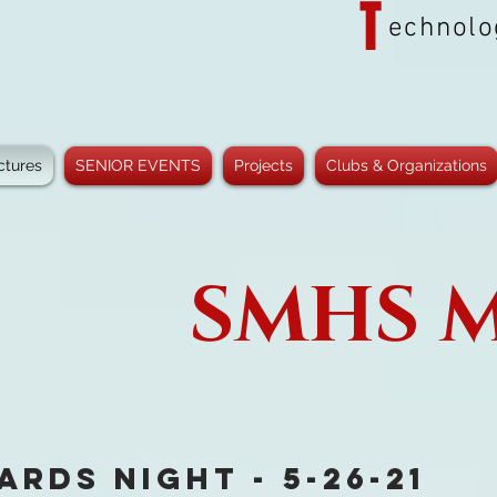
T
echnolog
ctures
SENIOR EVENTS
Projects
Clubs & Organizations
SMHS 
ards Night - 5-26-21