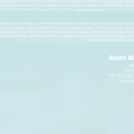
age, religion, marital, family or parental status, physical or mental disability, sex, sexual
erceived characteristics. If you believe you have been subjected to discrimination, harassm
y Drive, Santa Maria, CA 93455, (805) 922-4573 or
kplatt@smjuhsd.org
. You may request
ividades, las prácticas y el empleo de SMJUHSD prohíben la discriminación, incluido el aco
upo étnico, edad, religión, matrimonio, familia o padres reales o percibidos. estado, disc
ona o grupo con una o más de estas características reales o percibidas. Si cree que ha s
ulo IX del Distrito, el Sr.Kevin R. Platt en 2560 Skyway Drive, Santa Maria, CA 93455, (8
discriminación, las políticas 
Santa M
9
Sant
PH: 805-925
www.sa