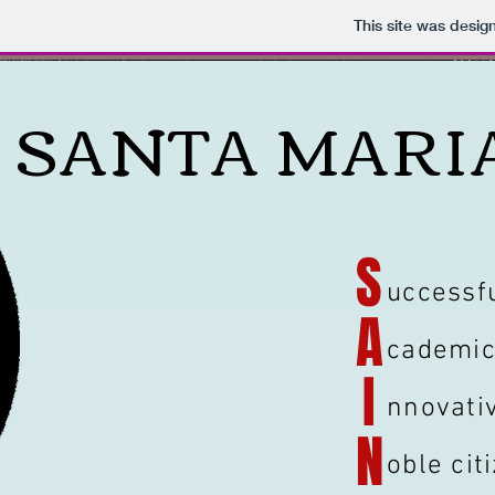
This site was desig
SANTA MARI
S
uccessfu
A
cademic
I
nnovati
N
oble cit